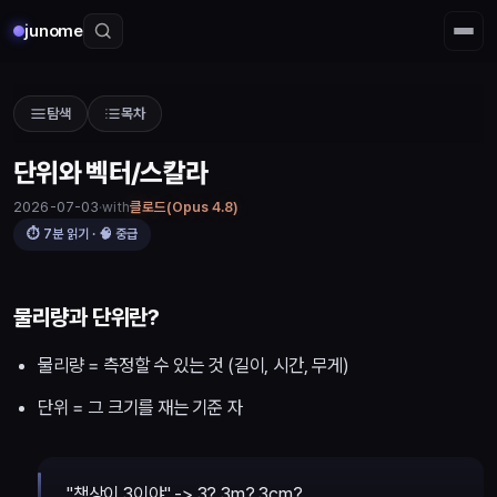
junome
탐색
목차
단위와 벡터/스칼라
with
클로드(Opus 4.8)
2026-07-03
⏱
7
분 읽기 · 🧠
중급
단위와 벡터/스칼라
물리량과 단위란?
물리량 = 측정할 수 있는 것 (길이, 시간, 무게)
단위 = 그 크기를 재는 기준 자
"책상이 3이야" -> 3? 3m? 3cm?