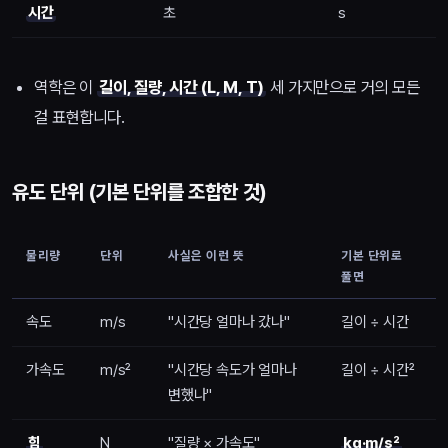
시간
초
s
역학은 이
길이, 질량, 시간 (L, M, T)
세 가지만으로 거의 모든
걸 표현합니다.
유도 단위 (기본 단위를 조합한 것)
물리량
단위
사실은 이런 뜻
기본 단위로
풀면
속도
m/s
"시간당 얼마나 갔나"
길이 ÷ 시간
가속도
m/s²
"시간당 속도가 얼마나
길이 ÷ 시간²
변했나"
힘
N
"질량 × 가속도"
kg·m/s²