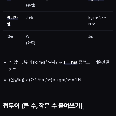
(뉴턴)
에너지·
J (줄)
kg·m²/s² =
일
N·m
일률
W
J/s
(와트)
왜 힘의 단위가 kg·m/s² 일까? →
F = ma
중학교때 외운것 같
기도..
(질량 kg) × (가속도 m/s²) = kg·m/s² = 1 N
접두어 (큰 수, 작은 수 줄여쓰기)