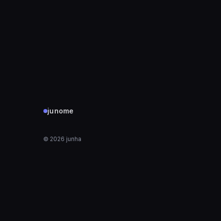
junome
©
2026
junha