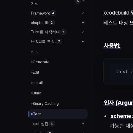
CocoaPods 라이브러리 만들기
5
Boolean
typeCasting
lldb 기초
지식
정규화
xcodebui
String
gitignore 사용 방법
Framework
Tuist 누구냐 넌.
4
ERD 기본개념
테스트 대상 
chapter III
nil
Library
2
모듈화 넌 군데?
ERD 실습 1 - 논리적 모델
Tuist를 시작하며
Package
3
Array
Framework
응집도 또 누구야@!
ERD 실습 2 - 물리적 모델
난 CLI를 부숴.
Tuist 설치 및 명령어
7
ABI Stability
Dictionary
Framework 실습
사용법:
결합도 너 뭐되??
PostgreSQL의 활용
init
Manifests
Set
Binary File
의존성은 정체를 밝혀라!
DBeaver 설치
Generate
Project.swift
typealias
DBeaver 실습
 tuist t
Edit
AnyObject
Install
Build
인자 (Argum
Binary Caching
Test
scheme
Tuist 실전
5
가능한 대