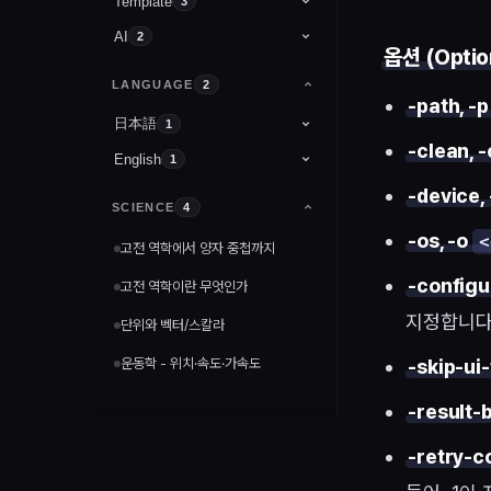
Template
Tuist 채택하기
3
AI
Tuist CleanArchitecture
2
여러 페니페스트 파일 간의 코드 공유
옵션 (Optio
Models
1
Tuist RxFlow
Tuist Access
LANGUAGE
2
-path, -
Tools
ChatGPT Atlas
1
Hexagonal Architecture
Tuist 의존성 정의
日本語
1
@Controller, @RestController
-clean, -
Tuist 의존성 추가
English
히라가나
1
-device,
Int
SCIENCE
4
-os, -o
<
고전 역학에서 양자 중첩까지
-configu
고전 역학이란 무엇인가
지정합니다
단위와 벡터/스칼라
-skip-ui
운동학 - 위치·속도·가속도
-result-
-retry-c