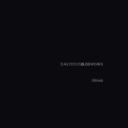
DAILY
DOCS
BLOG
WORKS
GitHub