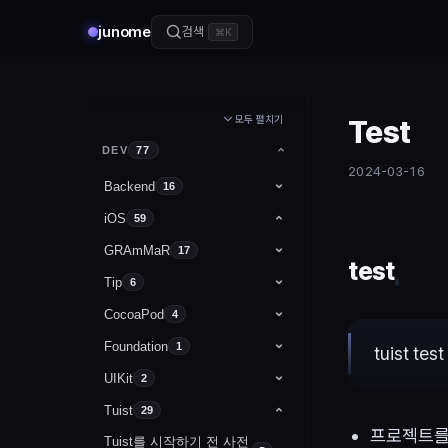
junome
검색
⌘K
모두 펼치기
Test
DEV
77
2024-03-16
Backend
16
DB
iOS
13
59
Spring
GRAmMaR
데이터베이스의 개념 및 특징
3
17
test
dataType
Tip
@Controller, @RestController
6
12
파일시스템과 DBMS
CocoaPod
Int
if / switch
앱 아이콘 설정하기
4
Annotation
1
SQL 내장함수
Foundation
오픈소스
1
ErRoR
@RestControllerAdvice
상수와 변수 선언
func
MAIN 제거 및 코드 베이스로 변경
1
tuist test
ING
서브쿼리의 종류와 사용법
UIKit
UserDefaults
2
war:exploded artifacts
MIT license
타입 애너테이션과 타입 추론
class / struct / enum
xcode 캐싱 비우기
프로시저와 트리거 이해
Tuist
UIViewController
29
CocoaPods
Float / Double
optional
Xcode 단축키
트랜잭션, 동시성 제어
프로젝트를
Tuist를 시작하기 전 사전
UIView