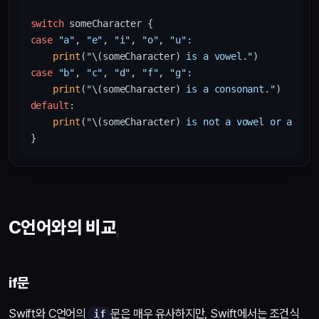
switch
case
"a"
, 
"e"
, 
"i"
, 
"o"
, 
"u"
:

print
(
"
\(someCharacter)
 is a vowel."
case
"b"
, 
"c"
, 
"d"
, 
"f"
, 
"g"
:

print
(
"
\(someCharacter)
 is a consonant."
default
:

print
(
"
\(someCharacter)
 is not a vowel or a con
C언어와의 비교
if문
Swift와 C언어의
문은 매우 유사하지만, Swift에서는 조건식
if