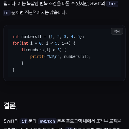
됩니다. 이는 복잡한 반복 조건을 다룰 수 있지만, Swift의
for-
문처럼 직관적이지는 않습니다.
in
복사
int
 numbers[] = {
1
, 
2
, 
3
, 
4
, 
5
for
(
int
 i = 
0
; i < 
5
; i++) {

if
(numbers[i] > 
3
) {

printf
(
"%d\n"
, numbers[i]);

    }

결론
Swift의
문과
문은 프로그램 내에서 조건부 로직을
if
switch