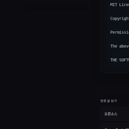
Tuist 의존성 정의
Build
MIT Licen
Tuist 의존성 추가
Binary Caching
Copyrig
Test
Permissi
The abov
연관 글 읽기
오픈소스