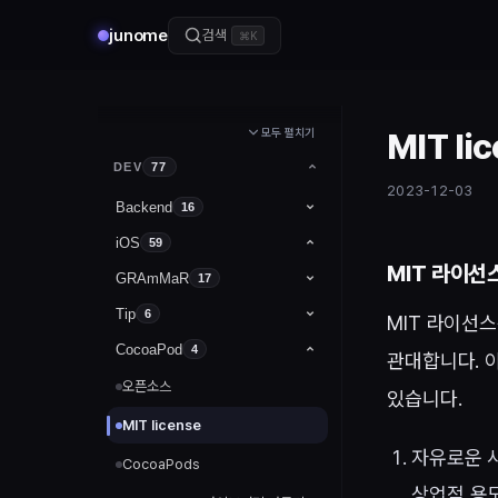
junome
검색
⌘K
모두 펼치기
MIT li
DEV
77
2023-12-03
Backend
16
DB
iOS
13
59
MIT 라이선
Spring
GRAmMaR
데이터베이스의 개념 및 특징
3
17
dataType
Tip
@Controller, @RestController
6
12
파일시스템과 DBMS
MIT 라이선
CocoaPod
Int
if / switch
앱 아이콘 설정하기
4
Annotation
1
SQL 내장함수
관대합니다. 
오픈소스
ErRoR
@RestControllerAdvice
상수와 변수 선언
func
MAIN 제거 및 코드 베이스로 변경
1
ING
있습니다.
서브쿼리의 종류와 사용법
war:exploded artifacts
MIT license
타입 애너테이션과 타입 추론
class / struct / enum
xcode 캐싱 비우기
프로시저와 트리거 이해
자유로운 사
CocoaPods
Float / Double
optional
Xcode 단축키
트랜잭션, 동시성 제어
상업적 용