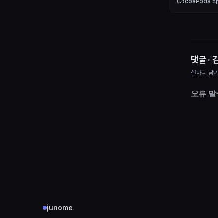
CocoaPods
댓글 · 
한마디 남겨
junome