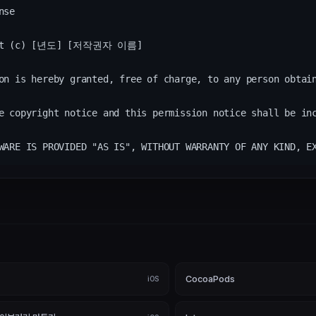
se

ht (c) [년도] [저작권자 이름]

on is hereby granted, free of charge, to any person obtai
e copyright notice and this permission notice shall be inc
CocoaPods
iOS