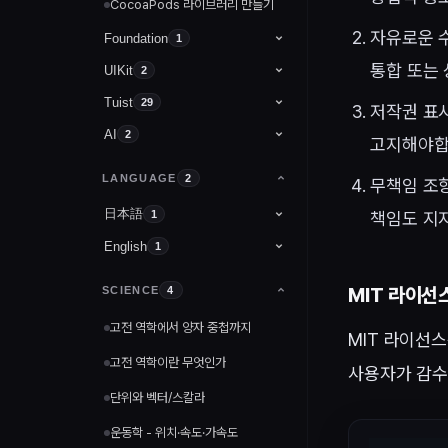
CocoaPods 라이브러리 만들기
Boolean
typeCasting
lldb 기초
정규화
자유로운 수
Foundation
1
String
gitignore 사용 방법
ERD 기본개념
통합 또는
UIKit
UserDefaults
2
nil
ERD 실습 1 - 논리적 모델
Tuist
UIViewController
29
저작권 표시
Array
ERD 실습 2 - 물리적 모델
Tuist를 시작하기 전 사전
AI
2
UIView
고지해야합
5
Dictionary
지식
PostgreSQL의 활용
Models
1
LANGUAGE
2
Set
무책임 조항
Framework
Tuist 누구냐 넌.
4
DBeaver 설치
Tools
ChatGPT Atlas
1
日本語
1
책임도 지
chapter III
typealias
Library
2
모듈화 넌 군데?
DBeaver 실습
@Controller, @RestController
English
Tuist를 시작하며
히라가나
1
Package
3
AnyObject
Framework
응집도 또 누구야@!
난 CLI를 부숴.
Int
Tuist 설치 및 명령어
7
ABI Stability
Framework 실습
결합도 너 뭐되??
MIT 라이선
SCIENCE
4
Tuist 실전
init
5
Manifests
Binary File
의존성은 정체를 밝혀라!
고전 역학에서 양자 중첩까지
MIT 라이선
Template
Tuist 채택하기
3
Generate
Project.swift
고전 역학이란 무엇인가
사용자가 감수
Tuist CleanArchitecture
여러 페니페스트 파일 간의 코드 공유
Edit
단위와 벡터/스칼라
Tuist RxFlow
Tuist Access
Install
운동학 - 위치·속도·가속도
Hexagonal Architecture