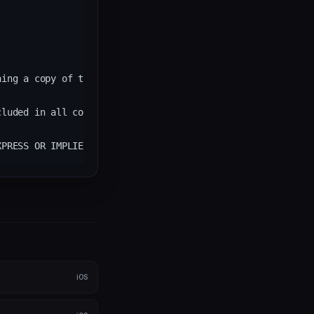
ning a copy of this software and associated documentation 
luded in all copies or substantial portions of the Softwar
iOS