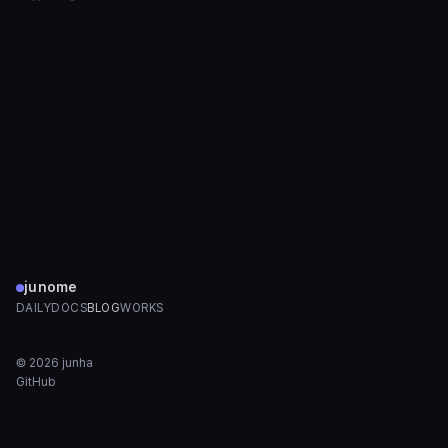
junome
DAILY
DOCS
BLOG
WORKS
©
2026
junha
GitHub