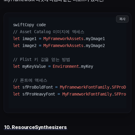
복사
// Asset Catalog 이미지에 액세스
let
 image1 
=
MyFrameworkAssets
let
 image2 
=
MyFrameworkAssets
.myImage2

// Plist 키 값을 얻는 방법
let
 myKeyValue 
=
Environment
.myKey

// 폰트에 액세스
let
 sfProBoldFont 
=
MyFrameworkFontFamily
.
SFProDisp
let
 sfProHeavyFont 
=
MyFrameworkFontFamily
.
SFProDis
10. ResourceSynthesizers