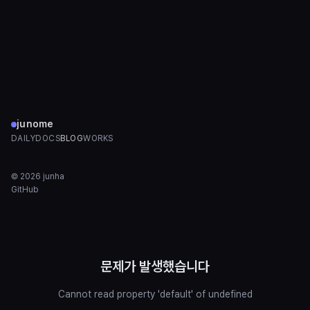
junome
DAILY
DOCS
BLOG
WORKS
©
2026
junha
GitHub
문제가 발생했습니다
Cannot read property 'default' of undefined