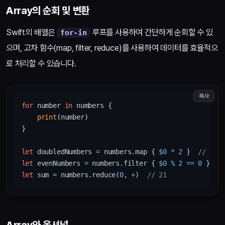
Array의 순회 및 변환
Swift의 배열은
루프를 사용하여 간단하게 순회할 수 있
for-in
으며, 고차 함수(map, filter, reduce)를 사용하여 데이터를 효율적으
로 처리할 수 있습니다.
복사
for
 number 
in
 numbers {

print
(number)

}

let
 doubledNumbers 
=
 numbers.map { 
$0
*
2
 }  
// [0,
let
 evenNumbers 
=
 numbers.filter { 
$0
%
2
==
0
 }  
/
let
 sum 
=
 numbers.reduce(
0
, 
+
)  
// 21