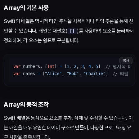
Array의 기본 사용
Swift의 배열은 명시적 타입 주석을 사용하거나 타입 추론을 통해 선
언할 수 있습니다. 배열은 대괄호(
)를 사용하여 요소를 둘러싸서
[]
정의하며, 각 요소는 쉼표로 구분됩니다.
복사
var
 numbers: [
Int
] 
=
 [
1
, 
2
, 
3
, 
4
, 
5
]  
// 명시적 타입
var
 names 
=
 [
"Alice"
, 
"Bob"
, 
"Charlie"
]  
// 타입 추
Array의 동적 조작
Swift 배열은 동적으로 요소를 추가, 삭제 및 수정할 수 있습니다. 이
는 배열을 매우 유연한 데이터 구조로 만들어, 다양한 프로그래밍 요
구 사항을 충족시킵니다.