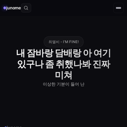
junome
최엘비 - I'M FINE!
내 잠바랑 담배랑 아 여기
있구나 좀 취했나봐 진짜
미쳐
이상한 기분이 들어 난