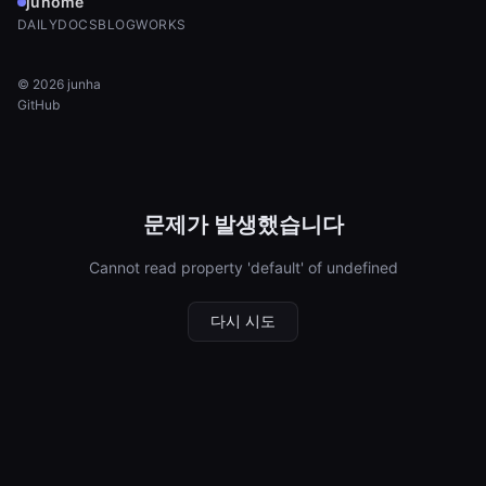
junome
DAILY
DOCS
BLOG
WORKS
©
2026
junha
GitHub
문제가 발생했습니다
Cannot read property 'default' of undefined
다시 시도