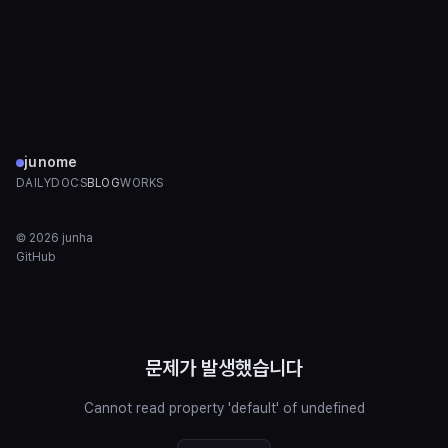
junome
DAILY
DOCS
BLOG
WORKS
©
2026
junha
GitHub
문제가 발생했습니다
Cannot read property 'default' of undefined