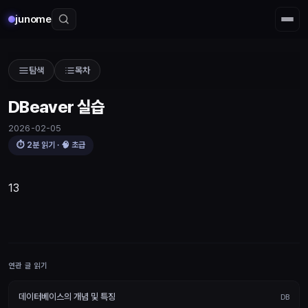
junome
탐색
목차
DBeaver 실습
2026-02-05
⏱
2
분 읽기 · 🧠
초급
13
연관 글 읽기
데이터베이스의 개념 및 특징
DB