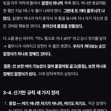
빛을 아주 약하게 줄여서
알갱이 하나씩
톡톡 쐈다. 하나면 총알처럼
한 틈만 지날 테니 두 줄이 나와야 한다.
그런데 또 여러 줄무늬가 나
왔다.
알갱이 하나가 마치 혼자서 두 틈을 동시에 지나 자기 자신과 겹
친 것처럼 행동한 것이다.
혼자인데 물결을 만들었다.
더 소름 돋는 마지막. "어느 틈으로 가나 보자" 하고 감시 장치를 달자
→ 줄무늬가 사라지고 얌전히 두 줄만 생겼다.
우리가 쳐다보는 순간
알갱이가 하나로 정해진 것이다.
결론: 안 보면 여러 가능성이 겹쳐 물결처럼 굴고(중첩), 보면 하나로
정해진 알갱이가 된다.
이게 양자역학의 심장이다.
3-4. 신기한 규칙 세 가지 정리
중첩 — 여기 아니면 저기가 아니라, 여기도 저기도.
작은 알갱이
는 아무도 안 볼 때 여러 가능성이 겹쳐진 흐릿한 상태로 존재한다.