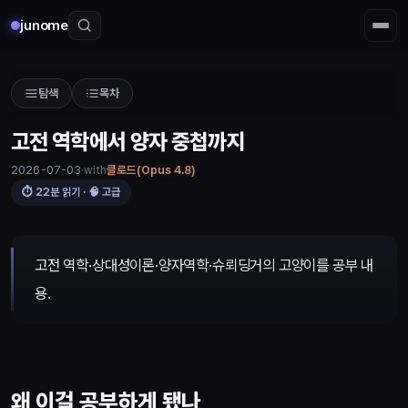
junome
탐색
목차
고전 역학에서 양자 중첩까지
with
클로드(Opus 4.8)
2026-07-03
⏱
22
분 읽기 · 🧠
고급
고전 역학에서 양자 중첩까지
고전 역학·상대성이론·양자역학·슈뢰딩거의 고양이를 공부 내
용.
왜 이걸 공부하게 됐나