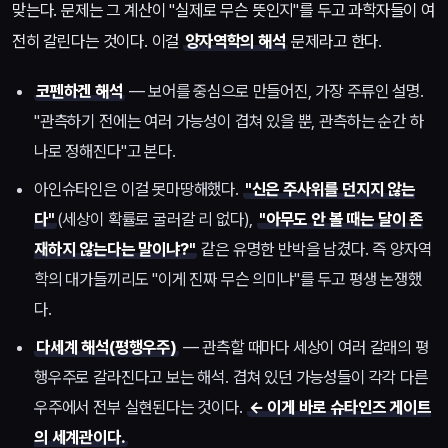
맞는다. 문제는 그 계산이 "실제로 무슨 뜻인지"를 두고 과학자들이 여
전히 갈린다는 것이다. 이걸
양자역학의 해석
문제라고 한다.
코펜하겐 해석
— 보어를 중심으로 만들어진, 가장 주류인 설명.
"관측하기 전에는 여러 가능성이 겹쳐 있을 뿐, 관측하는 순간 하
나로 정해진다"고 본다.
아인슈타인은 이걸 못마땅해했다.
"신은 주사위를 던지지 않는
다"
(세상이 확률로 굴러갈 리 없다),
"아무도 안 볼 때는 달이 존
재하지 않는다는 말이냐?"
같은 유명한 반박을 남겼다. 즉 양자역
학의 대가들끼리도 "이게 진짜 무슨 의미냐"를 두고 평생 논쟁했
다.
다세계 해석(평행우주)
— 관측할 때마다 세상이 여러 갈래의 평
행우주로 갈라진다고 보는 해석. 겹쳐 있던 가능성들이 각각 다른
우주에서 전부 실현된다는 것이다.
← 이게 바로 슈타인즈 게이트
의 세계관이다.