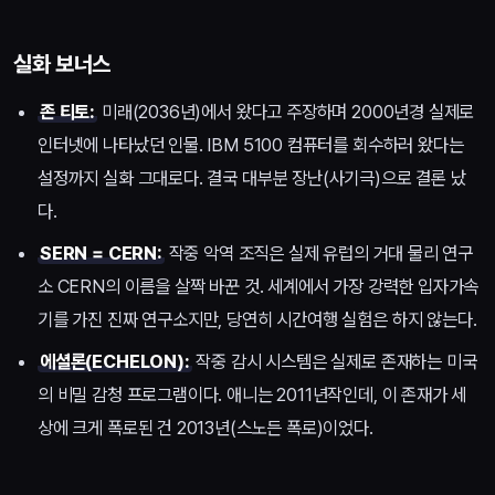
실화 보너스
존 티토:
미래(2036년)에서 왔다고 주장하며 2000년경 실제로
인터넷에 나타났던 인물. IBM 5100 컴퓨터를 회수하러 왔다는
설정까지 실화 그대로다. 결국 대부분 장난(사기극)으로 결론 났
다.
SERN = CERN:
작중 악역 조직은 실제 유럽의 거대 물리 연구
소 CERN의 이름을 살짝 바꾼 것. 세계에서 가장 강력한 입자가속
기를 가진 진짜 연구소지만, 당연히 시간여행 실험은 하지 않는다.
에셜론(ECHELON):
작중 감시 시스템은 실제로 존재하는 미국
의 비밀 감청 프로그램이다. 애니는 2011년작인데, 이 존재가 세
상에 크게 폭로된 건 2013년(스노든 폭로)이었다.