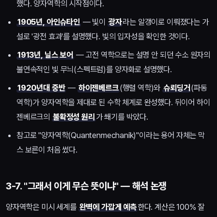
했다. 양자역학의 시작점이다.
1905년, 아인슈타인
— 빛이
광자
라는 알갱이로 이뤄졌다는 가
설로 '광전 효과'를 설명했다. 빛의 입자성을 확인한 것이다.
1913년, 닐스 보어
— 고전 역학으로는 설명 안 되던 수소 원자의
불연속적인 빛 무늬(스펙트럼)를 양자화로 설명했다.
1920년대 중반
—
하이젠베르크
(행렬 역학)와
슈뢰딩거
(파동
역학)가 양자역학을 제대로 된 수학 체계로 완성했다. 뒤이어 하이
젠베르크의
불확정성 원리
가 쐐기를 박았다.
참고로 "양자역학(Quantenmechanik)"이라는 용어 자체는 막
스 보른이 처음 썼다.
3-7. "그래서 이게 무슨 뜻이냐" — 해석 논쟁
양자역학은 미시 세계를
완벽에 가깝게 예측
한다. 계산은 100% 잘