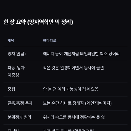
한 장 요약 (양자역학만 딱 정리)
개념
한마디로
양자(퀀텀)
에너지 등이 계단처럼 띄엄띄엄한 최소 덩어리
파동-입자
작은 것은 알갱이이면서 동시에 물결
이중성
중첩
안 볼 땐 여러 가능성이 겹쳐 있음
관측/측정 문제
보는 순간 하나로 정해짐 (왜인지는 미지)
불확정성 원리
위치와 속도를 동시에 정확히는 못 앎