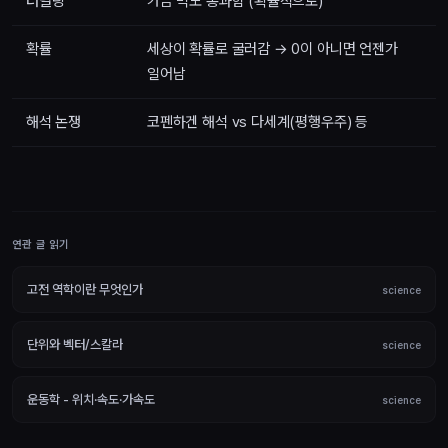
터널링
가끔 벽도 통과함 (확률적으로)
확률
세상이 확률로 굴러감 → 0이 아니면 언젠가
일어남
해석 논쟁
코펜하겐 해석 vs 다세계(평행우주) 등
연관 글 읽기
고전 역학이란 무엇인가
science
단위와 벡터/스칼라
science
운동학 - 위치·속도·가속도
science