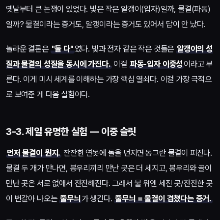
옛날부터 큰 논쟁이 있었다. 빛은 작은 알갱이(입자)일까, 물결(파동)
일까? 물결이라는 증거도, 알갱이라는 증거도 있어서 답이 안 났다.
놀라운 결론은
"둘 다"
였다. 빛과 전자 같은 작은 것들은
알갱이의 성
질과 물결의 성질을 동시에 가진다.
이걸
파동-입자 이중성
이라고 부
른다. 이게 미시 세계를 이해하는 가장 핵심 열쇠다. 이걸 가장 극적으
로 보여준 게 다음 실험이다.
3-3. 제일 유명한 실험 — 이중 슬릿
먼저 물결이 뭔지.
잔잔한 연못에 돌을 던지면 동그란 물결이 퍼진다.
물결 두 개가 만나면, 봉우리끼리 만난 곳은 더 세지고, 봉우리와 골이
만난 곳은 서로 없애서 잔잔해진다. 그래서 물 위엔 세진 곳/잔잔한 곳
이 번갈아 나오는
줄무늬
가 생긴다.
줄무늬 = 물결이 겹쳤다는 증거.