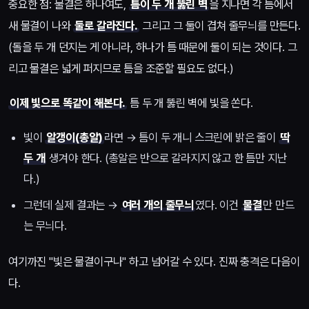
중요한 점: 물결은 하나여도,
틈이 두 개 뚫린 벽
을 지나면 각 틈에서
새 물결이 나와
둘로 갈라진다.
그리고 그 둘이 겹쳐 줄무늬를 만든다.
(돌을 두 개 던지는 게 아니라, 하나가 틈 때문에 둘이 되는 것이다. 그
리고 물결은 넓게 퍼지므로 틈을 조준할 필요도 없다.)
이제 빛으로 똑같이 해본다.
틈 두 개 뚫린 벽에 빛을 쏜다.
빛이
알갱이(총알)
라면 → 틈이 두 개니 스크린에 밝은 줄이
딱
두 개
생겨야 한다. (총알은 반으로 갈라지지 않고 한 틈만 지난
다.)
그런데 실제 결과는 →
여러 개의 줄무늬
였다. 이건
물결
만 만드
는 무늬다.
여기까진 "빛은 물결이구나" 하고 넘어갈 수 있다. 진짜 충격은 다음이
다.