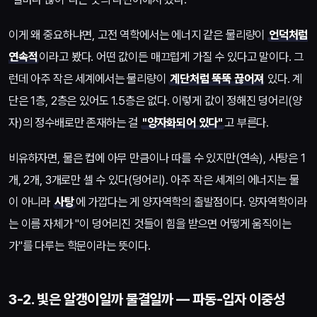
이게 왜 중요하냐면, 고전 역학에서는 에너지 같은 물리량이
언덕처럼
연속적
이라고 봤다. 어떤 값이든 매끄럽게 가질 수 있다고 말이다. 그
런데 아주 작은 세계에서는 물리량이
계단처럼 뚝뚝 끊어져
있다. 계
단은 1층, 2층은 있어도 1.5층은 없다. 이렇게 값이 정해진 덩어리(양
자)의 정수배로만 존재하는 걸
"양자화되어 있다"
고 부른다.
비유하자면, 물은 컵에 아무 만큼이나 따를 수 있지만(연속), 사탕은 1
개, 2개, 3개로만 셀 수 있다(덩어리). 아주 작은 세계의 에너지는 물
이 아니라
사탕
에 가깝다는 게 양자역학의 출발점이다. 양자역학이라
는 이름 자체가 "이 덩어리진 것들이 힘을 받으면 어떻게 움직이는
가"를 다루는 학문이라는 뜻이다.
3-2. 빛은 알갱이일까 물결일까 — 파동-입자 이중성