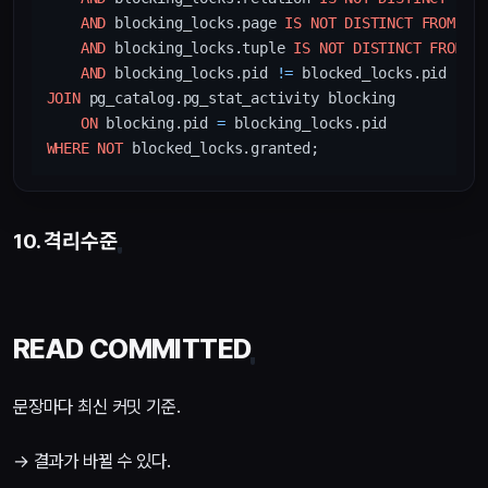
AND
 blocking_locks.page 
IS
NOT
DISTINCT
FROM
 blo
AND
 blocking_locks.tuple 
IS
NOT
DISTINCT
FROM
 b
AND
 blocking_locks.pid 
!=
JOIN
 pg_catalog.pg_stat_activity blocking

ON
 blocking.pid 
=
WHERE
NOT
10. 격리수준
READ COMMITTED
문장마다 최신 커밋 기준.
→ 결과가 바뀔 수 있다.