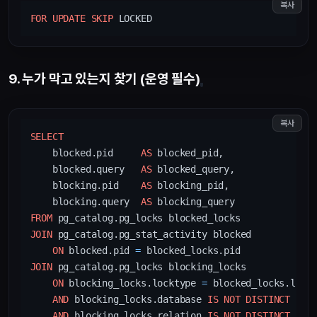
복사
FOR
UPDATE
SKIP
9. 누가 막고 있는지 찾기 (운영 필수)
복사
SELECT
    blocked.pid     
AS
 blocked_pid,

    blocked.query   
AS
 blocked_query,

    blocking.pid    
AS
 blocking_pid,

    blocking.query  
AS
FROM
JOIN
 pg_catalog.pg_stat_activity blocked

ON
 blocked.pid 
=
JOIN
 pg_catalog.pg_locks blocking_locks

ON
 blocking_locks.locktype 
=
 blocked_locks.lockt
AND
 blocking_locks.database 
IS
NOT
DISTINCT
FRO
AND
 blocking_locks.relation 
IS
NOT
DISTINCT
FRO