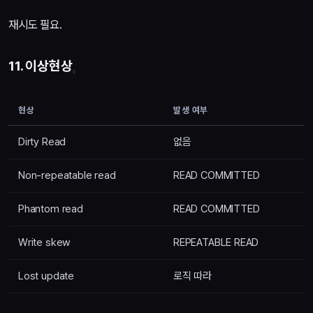
재시도 필요.
11. 이상현상
현상
발생 여부
Dirty Read
없음
Non-repeatable read
READ COMMITTED
Phantom read
READ COMMITTED
Write skew
REPEATABLE READ
Lost update
로직 따라