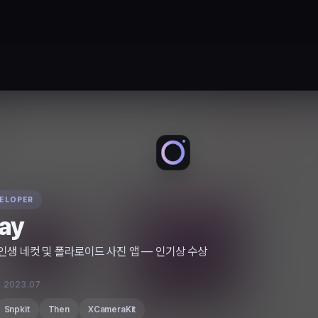
VELOPER
ay
인생 네컷 및 폴라로이드 사진 앱 — 인기상 수상
~ 2023.07
Snpkit
Then
XCameraKit