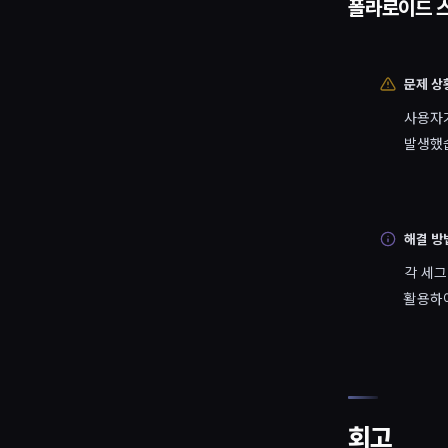
폴라로이드 스
문제 상
사용자가
발생했
해결 방
각 세
활용하
회고