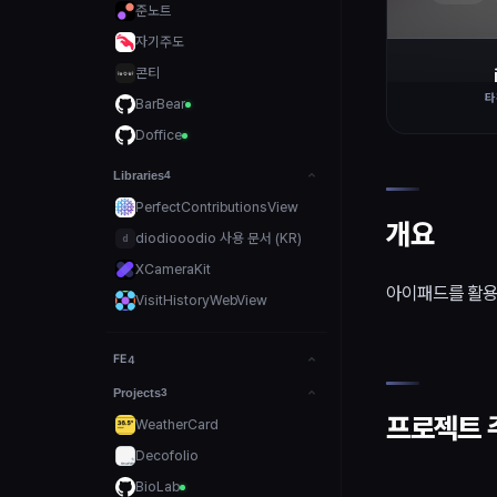
준노트
자기주도
콘티
타
BarBear
Doffice
Libraries
4
PerfectContributionsView
개요
diodiooodio 사용 문서 (KR)
d
XCameraKit
아이패드를 활용
VisitHistoryWebView
FE
4
Projects
3
프로젝트 
WeatherCard
Decofolio
BioLab