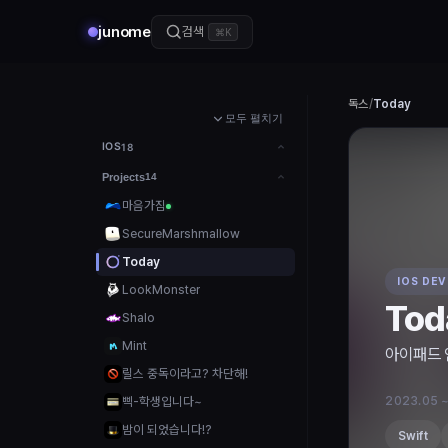
junome
검색
⌘K
독스
/
Today
모두 펼치기
IOS
18
Projects
14
마음가짐
SecureMarshmallow
Today
IOS DE
LookMonster
Tod
Shalo
Mint
아이패드 
릴스 중독이라고? 차단해!
삑-학생입니다~
2023.05 
밤이 되었습니다!?
Swift