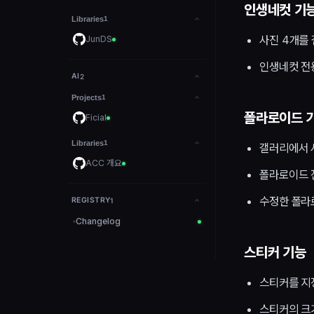
인생네컷 기
Libraries
1
사진 4개를
JunDS
인생네컷 전
AI
2
Projects
1
폴라로이드 
Ficial
Libraries
1
갤러리에서 
ACC 개요
폴라로이드 
수정한 폴라
REGISTRY
1
Changelog
스티커 기능
스티커를 지
스티커의 크기