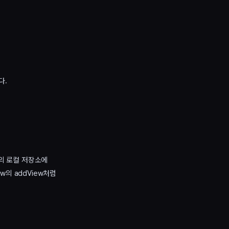
다.
의 로컬 저장소에
ew의 addView처럼