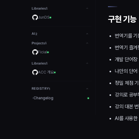
Libraries
1
구현 기능
JunDS
AI
2
번역기를 기
Projects
1
번역기 즐겨
Ficial
개발 단어장 
Libraries
1
나만의 단어
ACC 개요
정밀 체점 
REGISTRY
1
강의로 공부
Changelog
강의 대본 번
AI를 사용한