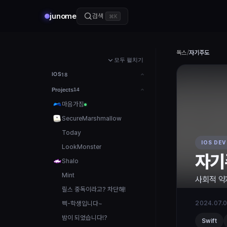
junome
검색
⌘K
독스
/
자기주도
모두 펼치기
IOS
18
Projects
14
마음가짐
SecureMarshmallow
Today
IOS DE
LookMonster
자기
Shalo
Mint
사회적 약
릴스 중독이라고? 차단해!
삑-학생입니다~
2024.07.
밤이 되었습니다!?
Swift