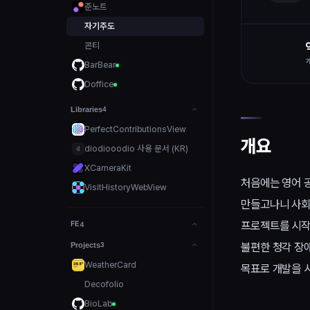
준노트
자기주도
콘티
BarBear
Doffice
Libraries
4
PerfectContributionsView
개요
diodiooodio 사용 문서 (KR)
d
XCameraKit
처음에는 영어 
VisitHistoryWebView
만들고나니 사회적
프로젝트를 시작
FE
4
불편한 청각 장
Projects
3
WeatherCard
목표로 개발을 
Decofolio
BioLab