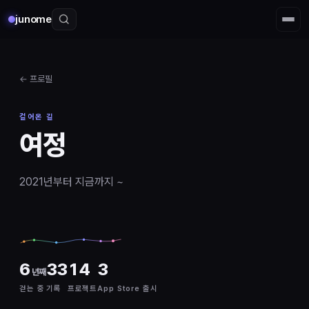
junome
← 프로필
걸어온 길
여정
2021년부터 지금까지 ~
6
33
14
3
년째
걷는 중
기록
프로젝트
App Store 출시