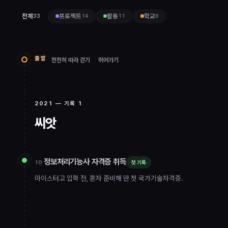
전체
프로젝트
활동
학교
33
14
11
8
출발
천천히 따라 걷기
뛰어가기
2021
— 기록
1
2021
씨앗
정보처리기능사 자격증 취득
10
첫 기록
마이스터고 입학 전, 혼자 준비해 딴 첫 국가기술자격증.