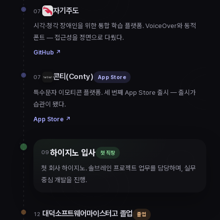
자기주도
07
시각·청각 장애인을 위한 통합 학습 플랫폼. VoiceOver와 동적
폰트 — 접근성을 정면으로 다뤘다.
GitHub
↗
콘티(Conty)
07
App Store
특수문자 이모티콘 플랫폼. 세 번째 App Store 출시 — 출시가
습관이 됐다.
App Store
↗
하이지노 입사
09
첫 직장
첫 회사 하이지노. 솔브레인 프로젝트 업무를 담당하며, 실무
중심 개발을 진행.
대덕소프트웨어마이스터고 졸업
12
졸업