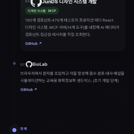
JunDS 디자인 시스템 개발
04
디자인 시스템 · MCP
190개 컴포넌트·476개 테스트의 프로덕션 레디 React
디자인 시스템. MCP 서버(14개 도구)를 내장해 AI 에디터가
컴포넌트·접근성·레시피를 직접 조회한다.
GitHub
↗
BioLab
07
브라우저에서 분자를 조립하고 약을 합성해 흡수·분포·대사·배설을
시뮬레이션하는 교육용 화학정보학 샌드박스. (초기 개발 단계)
GitHub
↗
현재